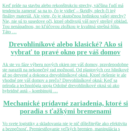
ako
Keď príde na stavbu alebo rekonštrukciu strechy, väčšina ľudí má
hrdinka
tendenciu zamerať sa na to, čo je vidieť – škridly, plech či iný
vašej
finálny materiál. Ale viete, čo je skutočnou hrdinkou vašej strechy?
strechy
Nie, nie sú to susedove oči, ktoré obdivujú váš nový strešný obklad.
Tou nenápadnou, no kľúčovou zložkou je kvalitná strešná fólia.
Táto …
Drevohliníkové
Drevohliníkové alebo klasické? Ako si
alebo
vybrať to pravé okno pre váš domov
klasické?
Ako
si
Ak ste vo fáze výberu nových okien pre váš domov, pravdepodobne
vybrať
ste narazili na nekonečný rad možností. Od plastových cez hliníkové
to
až po drevené a dokonca drevohliníkové okná. Ktoré riešenie je ale
pravé
vhodné pre váš domov a prečo? Drevohliníkové okná: Keď sa
okno
príroda a technológia spoja Odolné drevohliníkové okná sú ako
pre
hybridné autá – kombinujú …
váš
domov
Mechanické
Mechanické prídavné zariadenia, ktoré si
prídavné
poradia s ťažkými bremenami
zariadenia,
ktoré
si
Vo svete logistiky a skladovania nie je nič dôležitejšie ako efektivita
poradia
a bezpečnosť. Premiestňovanie veľkých bremien, manipulácia s