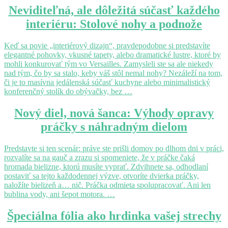
vlastnom
Neviditeľná,
Neviditeľná, ale dôležitá súčasť každého
bývaní
ale
interiéru: Stolové nohy a podnože
dôležitá
súčasť
každého
Keď sa povie „interiérový dizajn“, pravdepodobne si predstavíte
interiéru:
elegantné pohovky, vkusné tapety, alebo dramatické lustre, ktoré by
Stolové
mohli konkurovať tým vo Versailles. Zamysleli ste sa ale niekedy
nohy
nad tým, čo by sa stalo, keby váš stôl nemal nohy? Nezáleží na tom,
a
či je to masívna jedálenská súčasť kuchyne alebo minimalistický
podnože
konferenčný stolík do obývačky, bez …
Nový
Nový diel, nová šanca: Výhody opravy
diel,
práčky s náhradným dielom
nová
šanca:
Výhody
Predstavte si ten scenár: práve ste prišli domov po dlhom dni v práci,
opravy
rozvalíte sa na gauč a zrazu si spomeniete, že v práčke čaká
práčky
hromada bielizne, ktorú musíte vyprať. Zdvihnete sa, odhodlaní
s
postaviť sa tejto každodennej výzve, otvoríte dvierka práčky,
náhradným
naložíte bielizeň a… nič. Práčka odmieta spolupracovať. Ani len
dielom
bublina vody, ani šepot motora. …
Špeciálna
Špeciálna fólia ako hrdinka vašej strechy
fólia