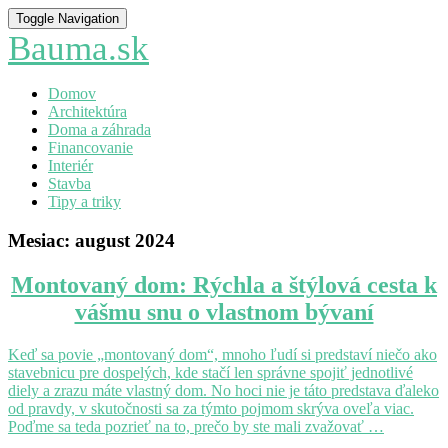
Toggle Navigation
Bauma.sk
Domov
Architektúra
Doma a záhrada
Financovanie
Interiér
Stavba
Tipy a triky
Mesiac:
august 2024
Montovaný
Montovaný dom: Rýchla a štýlová cesta k
dom:
vášmu snu o vlastnom bývaní
Rýchla
a
štýlová
Keď sa povie „montovaný dom“, mnoho ľudí si predstaví niečo ako
cesta
stavebnicu pre dospelých, kde stačí len správne spojiť jednotlivé
k
diely a zrazu máte vlastný dom. No hoci nie je táto predstava ďaleko
vášmu
od pravdy, v skutočnosti sa za týmto pojmom skrýva oveľa viac.
snu
Poďme sa teda pozrieť na to, prečo by ste mali zvažovať …
o