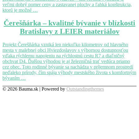
veľmi dobrý pomer ceny a zastavanej plochy a ľahká konštrukcia,
ktorú je možné …
Čerešňárka
Čerešňárka – kvalitné bývanie v blízkosti
–
Bratislavy z LEIER materiálov
kvalitné
bývanie
v
Projekt Čerešňárka vzniká len niekoľko kilometrov od hlavného
blízkosti
mesta v malebnej obci Hviezdoslavov s výbornou dostupnosťou
Bratislavy
vďaka rýchlemu napojeniu na rýchlostnú cestu R7 a diaľničný
z
obchvat D4. Ďalšou výhodou je aj železničná trať vedúca priamo
LEIER
cez obec. Toto rodinné bývanie sa nachádza v príjemnom prostredí
materiálov
neďaleko prírody, čím spája výhody mestského života s komfortným
bývaním …
© 2026 Bauma.sk | Powered by
Outstandingthemes