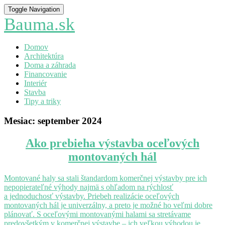
Toggle Navigation
Bauma.sk
Domov
Architektúra
Doma a záhrada
Financovanie
Interiér
Stavba
Tipy a triky
Mesiac:
september 2024
Ako
Ako prebieha výstavba oceľových
prebieha
montovaných hál
výstavba
oceľových
montovaných
Montované haly sa stali štandardom komerčnej výstavby pre ich
hál
nepopierateľné výhody najmä s ohľadom na rýchlosť
a jednoduchosť výstavby. Priebeh realizácie oceľových
montovaných hál je univerzálny, a preto je možné ho veľmi dobre
plánovať. S oceľovými montovanými halami sa stretávame
predovšetkým v komerčnej výstavbe – ich veľkou výhodou je