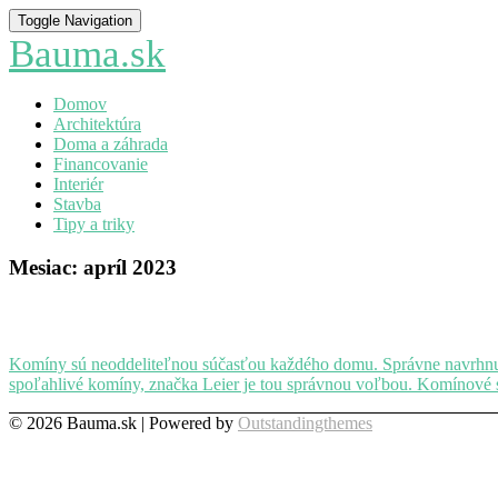
Toggle Navigation
Bauma.sk
Domov
Architektúra
Doma a záhrada
Financovanie
Interiér
Stavba
Tipy a triky
Mesiac:
apríl 2023
Prečo
si
vybrať
Komíny sú neoddeliteľnou súčasťou každého domu. Správne navrhnutý 
komíny
spoľahlivé komíny, značka Leier je tou správnou voľbou. Komínové s
Leier?
© 2026 Bauma.sk | Powered by
Outstandingthemes