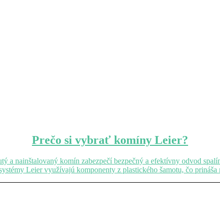
Prečo si vybrať komíny Leier?
a nainštalovaný komín zabezpečí bezpečný a efektívny odvod spalín z 
ystémy Leier využívajú komponenty z plastického šamotu, čo prináša 