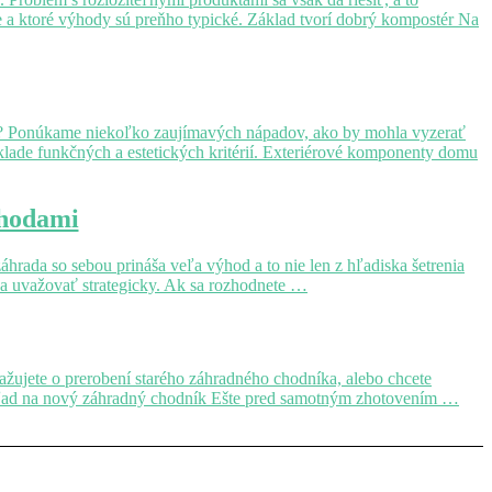
e a ktoré výhody sú preňho typické. Základ tvorí dobrý kompostér Na
pšia? Ponúkame niekoľko zaujímavých nápadov, ako by mohla vyzerať
áklade funkčných a estetických kritérií. Exteriérové komponenty domu
ýhodami
áhrada so sebou prináša veľa výhod a to nie len z hľadiska šetrenia
eba uvažovať strategicky. Ak sa rozhodnete …
ažujete o prerobení starého záhradného chodníka, alebo chcete
ý pohľad na nový záhradný chodník Ešte pred samotným zhotovením …