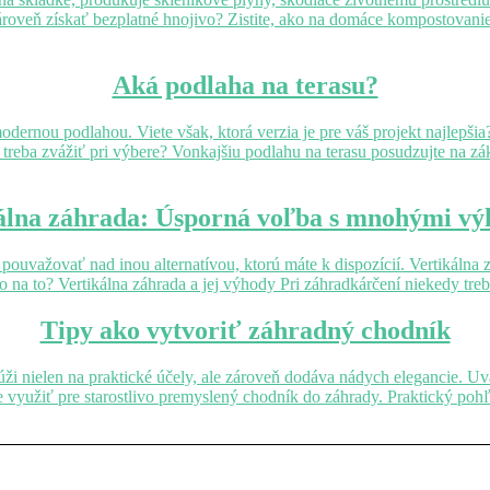
ároveň získať bezplatné hnojivo? Zistite, ako na domáce kompostovani
Aká podlaha na terasu?
 modernou podlahou. Viete však, ktorá verzia je pre váš projekt najle
 treba zvážiť pri výbere? Vonkajšiu podlahu na terasu posudzujte na z
álna záhrada: Úsporná voľba s mnohými v
ouvažovať nad inou alternatívou, ktorú máte k dispozícií. Vertikálna z
ako na to? Vertikálna záhrada a jej výhody Pri záhradkárčení niekedy tr
Tipy ako vytvoriť záhradný chodník
ži nielen na praktické účely, ale zároveň dodáva nádych elegancie. Uv
činne využiť pre starostlivo premyslený chodník do záhrady. Praktick