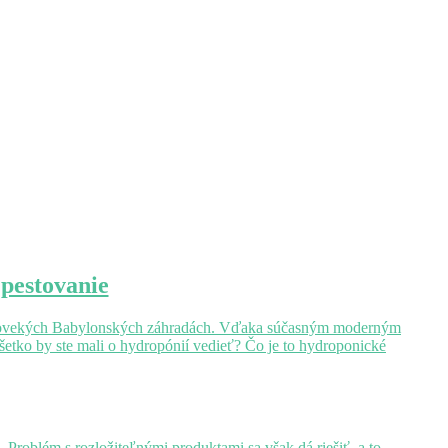
 pestovanie
 starovekých Babylonských záhradách. Vďaka súčasným moderným
etko by ste mali o hydropónií vedieť? Čo je to hydroponické
Problém s rozložiteľnými produktami sa však dá riešiť, a to