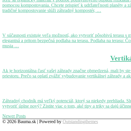
kompostovanie?
pomocou kompostovania. Chcete prispieť k udržateľnosti planéty a z
tradičné kompostovanie slúži záhradný kompostér, …
Aká
podlaha
na
V súčasnosti existuje veľa možností, ako vytvoriť pôsobivú terasu s
terasu?
elegantná a pritom bezpečná podlaha na terasu. Podlaha na terasu: Čo
musia …
Vertikálna
Vertik
záhrada:
Úsporná
Ak je horizontálna časť vašej záhrady značne obmedzená, mali by ste p
voľba
priestoru. Prečo sa oplatí zvážiť vybudovanie vertikálnej záhrady a 
s mnohými
výhodami
Tipy
ako
vytvoriť
Záhradný chodník má veľký potenciál, ktorý sa niekedy prehliada. Slú
záhradný
vytvoriť úplne nový? Zistite viac o tom, aké tipy a triky sa dajú ú
chodník
Posts
Newer Posts
© 2026 Bauma.sk | Powered by
Outstandingthemes
navigation