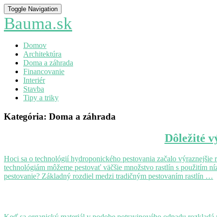
Toggle Navigation
Bauma.sk
Domov
Architektúra
Doma a záhrada
Financovanie
Interiér
Stavba
Tipy a triky
Kategória:
Doma a záhrada
Dôležité
Dôležité v
výhody,
ktoré
Hoci sa o technológií hydroponického pestovania začalo výraznejši
so
technológiám môžeme pestovať väčšie množstvo rastlín s použitím ní
sebou
pestovanie? Základný rozdiel medzi tradičným pestovaním rastlín …
prináša
hydroponické
Ako
pestovanie
na
domáce
Keď sa organický materiál v podobe potravinového odpadu rozkladá na