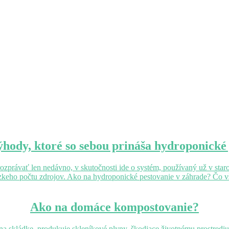
ýhody, ktoré so sebou prináša hydroponické
e rozprávať len nedávno, v skutočnosti ide o systém, používaný už v
zkeho počtu zdrojov. Ako na hydroponické pestovanie v záhrade? Čo vš
Ako na domáce kompostovanie?
 skládke, produkuje skleníkové plyny, škodiace životnému prostrediu. 