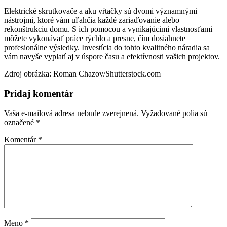
Elektrické skrutkovače a aku vŕtačky sú dvomi významnými
nástrojmi, ktoré vám uľahčia každé zariaďovanie alebo
rekonštrukciu domu. S ich pomocou a vynikajúcimi vlastnosťami
môžete vykonávať práce rýchlo a presne, čím dosiahnete
profesionálne výsledky. Investícia do tohto kvalitného náradia sa
vám navyše vyplatí aj v úspore času a efektívnosti vašich projektov.
Zdroj obrázka: Roman Chazov/Shutterstock.com
Pridaj komentár
Vaša e-mailová adresa nebude zverejnená.
Vyžadované polia sú
označené
*
Komentár
*
Meno
*